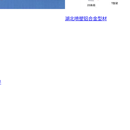
湖北喷塑铝合金型材
伴