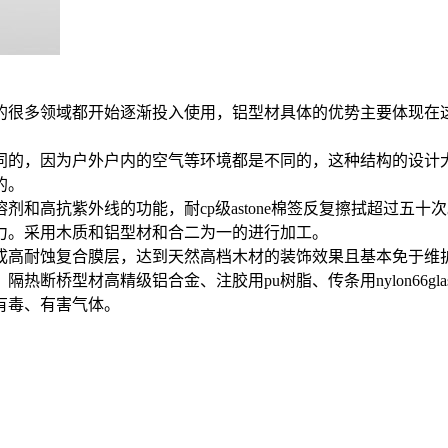
中的很多领域都开始逐渐投入使用，铝型材具体的优势主要体现在
同的，因为户外户内的空气等环境都是不同的，这种结构的设计
的。
和高抗紫外线的功能，耐cp级astone棉签反复擦拭超过五十
力。采用木质和铝型材和合二为一的进行加工。
成高耐蚀复合膜层，达到天然高档木材的装饰效果且基本免于维
桥型材高精级铝合金、注胶用pu树脂、传条用nylon66gla
有毒、有害气体。