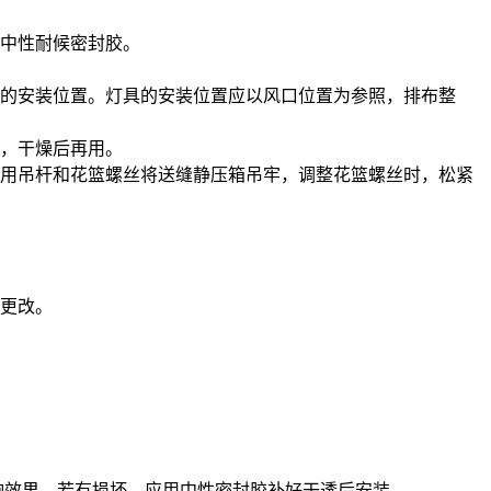
用中性耐候密封胶。
具的安装位置。灯具的安装位置应以风口位置为参照，排布整
脂，干燥后再用。
后用吊杆和花篮螺丝将送缝静压箱吊牢，调整花篮螺丝时，松紧
后更改。
响效果。若有损坏，应用中性密封胶补好干透后安装。