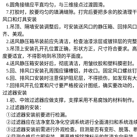
6.圆角接缝应平直均匀，与三维接点过渡圆滑。
7.打胶时，胶要均匀的填满缝隙。打完后要把多余的胶清理
风口和灯具安装
1.吊顶、隔墙安装调整后，可安装送风口的静压箱、回排风
齐、美观。
2.送风静压箱吊装前应先清洁，检查油漆涂层或镀锌层的完
3.吊顶上安装孔开孔位置正确，形状方正，尺寸符合要求。
度要适宜，不得影响到吊顶的平面度。
4.送风静压箱安装好后，彻底清洁，用皱纹胶和塑料膜密封
5.回、排风口安装孔周围应镶槽铝，并收口。固定风口螺丝
6.回、排风口安装时注意保护阻尼层，不得损伤，如发现有大
7.回排风开孔位置和尺寸要严格按设计图纸，确实要改动的
过滤器安装
1.初、中效过滤器应做支撑，支撑采用不易腐蚀的材料制作
2.过滤器的安装：
①过滤器安装前要进行检漏。
②过滤器应在洁净室及净化空调系统进行全面清扫和系统连续
③过滤器安装前需进行外观检查。目测是否有变形、脱落、
④目测合格后立即安装。要严格按铭牌标示的气流方向安装，