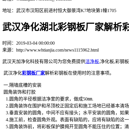
地址：武汉市汉阳区前进村恒大御景湾K7地块第1幢1705
武汉净化湖北彩钢板厂家解析
时间：2019-03-04 00:00:00
来源：http://www.whtianjia.com/news1115962.html
武汉天加净化科技有限公司为您免费提供
洁净板
,净化板,彩
武汉净化
彩钢板厂家
解析彩钢板在使用时的注意事项。
一.隔墙底槽的安装
圆角装饰和打胶
1.圆角的半径根据洁净室的要求，做成50㎜.
2.圆角装饰在围护和吊顶校正固定后和施工场地已经基本清场
3.垂直安装的圆角，中间不应有接头；水平安装的圆角，如
4.施工前，检查圆角外观。表面有缺陷的，应将有缺陷的这
5.圆角装饰前，将彩板保护膜揭开至圆角不能压住的位置；