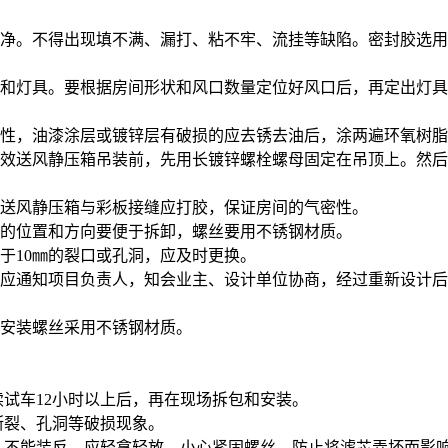
干净。不得出现填不满、漏打、粘不牢、流挂等缺陷。密封胶选
口和灯具。要根据房间形状和风口数量定位好风口后，再定出灯
整性，油漆涂层或镀锌层有破损的应去锈去油后，涂两遍环氧树
高效送风静压箱吊装前，先用长镀锌螺栓螺母固定在吊顶上。然
。送风静压箱与彩板接缝应打胶，保证房间的气密性。
钉的位置和方向要便于拆卸，螺丝要用不锈钢材质。
于10㎜的裂口或孔洞，应及时更换。
，应通知项目负责人，知会业主、设计单位协商，经过重新设计
。安装螺丝采用不锈钢材质。
试车12小时以上后，再在现场拆包和安装。
断裂、孔洞等破损现象。
不能装反。应轻拿轻放，小心紧固螺丝，防止将滤芯弄坏而影