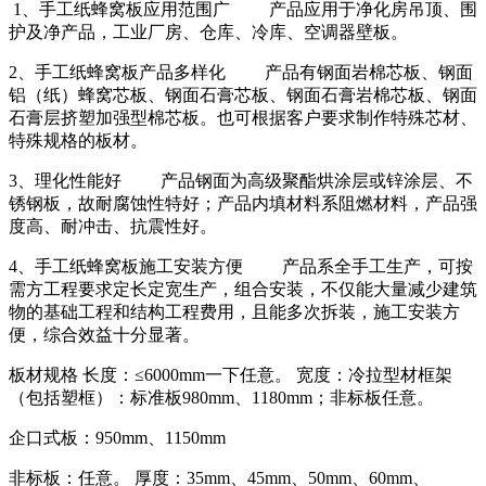
1、
手工纸蜂窝板
应用范围广 产品应用于净化房吊顶、围
护及净产品，工业厂房、仓库、冷库、空调器壁板。
2、
手工纸蜂窝板
产品多样化 产品有钢面岩棉芯板、钢面
铝（纸）蜂窝芯板、钢面石膏芯板、钢面石膏岩棉芯板、钢面
石膏层挤塑加强型棉芯板。也可根据客户要求制作特殊芯材、
特殊规格的板材。
3、理化性能好 产品钢面为高级聚酯烘涂层或锌涂层、不
锈钢板，故耐腐蚀性特好；产品内填材料系阻燃材料，产品强
度高、耐冲击、抗震性好。
4、
手工纸蜂窝板
施工安装方便 产品系全手工生产，可按
需方工程要求定长定宽生产，组合安装，不仅能大量减少建筑
物的基础工程和结构工程费用，且能多次拆装，施工安装方
便，综合效益十分显著。
板材规格 长度：≤6000mm一下任意。 宽度：冷拉型材框架
（包括塑框）：标准板980mm、1180mm；非标板任意。
企口式板：950mm、1150mm
非标板：任意。 厚度：35mm、45mm、50mm、60mm、