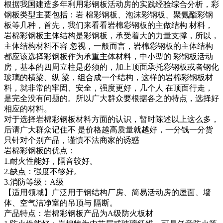
根据我国建造多年利用彩钢板活动房的实践经验综合分析，彩
钢板类型主要包括：岩 棉彩钢板、泡沫彩钢板、聚氨酯彩钢
板等几种，首先，我们来看看岩棉彩钢板的主做结构 材料，
岩棉彩钢板主体结构是彩钢板，承受着大的力量支撑，所以，
主体结构材料不容 忽视，一般而言，岩棉彩钢板的主体结构
都应该选择彩钢板作为承重主体材料，中小型的 彩钢板活动
房，基本的四周立柱是必须的，加上顶面承托彩钢板或者钢化
玻璃的横梁、纵 梁，组合成一个结构，这样的岩棉彩钢板材
料，就非常的牢固、安全，强度更好，几个人 在顶面行走，
是完全没有问题的。所以广大群众要根据各之的特点，选择好
相应的材料。
对于选择岩棉彩钢板材料方面的认识，暂时陈述以上这么多，
后请广大群众记住不 是价格越高质量就越好，一分钱一分货
只针对个别产品，谨慎不法商家的诱惑
岩棉彩钢板的优点：
1.耐火性能好，隔音较好。
2.缺点：强度不够好。
3.消防等级：A级
【适用领域】广泛用于钢结构厂房、简易活动房的屋面、墙
体、空气洁净室的吊顶与 隔断。
产品特点：岩棉彩钢板产品为A级防火板材