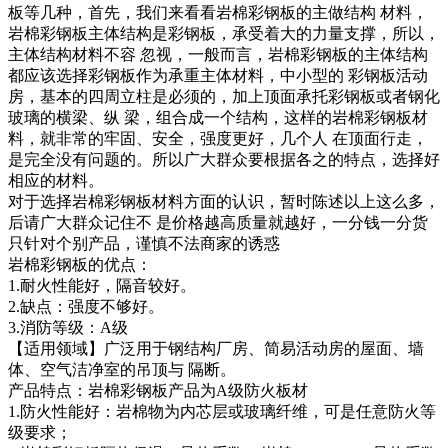
板等几种，首先，我们来看看岩棉彩钢板的主做结构 材料，
岩棉彩钢板主体结构是彩钢板，承受着大的力量支撑，所以，
主体结构材料不容 忽视，一般而言，岩棉彩钢板的主体结构
都应该选择彩钢板作为承重主体材料，中小型的 彩钢板活动
房，基本的四周立柱是必须的，加上顶面承托彩钢板或者钢化
玻璃的横梁、纵 梁，组合成一个结构，这样的岩棉彩钢板材
料，就非常的牢固、安全，强度更好，几个人 在顶面行走，
是完全没有问题的。所以广大群众要根据各之的特点，选择好
相应的材料。
对于选择岩棉彩钢板材料方面的认识，暂时陈述以上这么多，
后请广大群众记住不 是价格越高质量就越好，一分钱一分货
只针对个别产品，谨慎不法商家的诱惑
岩棉彩钢板的优点：
1.耐火性能好，隔音较好。
2.缺点：强度不够好。
3.消防等级：A级
【适用领域】广泛用于钢结构厂房、简易活动房的屋面、墙
体、空气洁净室的吊顶与 隔断。
产品特点：岩棉彩钢板产品为A级防火板材
1.防火性能好：岩棉物为内芯层或玻璃纤维，可是任意防火等
级要求；