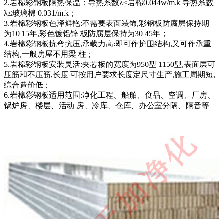
2.岩棉彩钢板隔热保温：导热系数λ≤岩棉0.044w/m.k 导热系数
λ≤玻璃棉 0.031/m.k；
3.岩棉彩钢板色泽鲜艳:不需要表面装饰,彩钢板防腐层保持期
为10 15年,彩色镀铝锌 板防腐层保持为30 45年；
4.岩棉彩钢板抗弯抗压,承载力高:即可作护围结构,又可作承重
结构,一般房屋不用梁 柱；
5.岩棉彩钢板安装灵活:夹芯板的宽度为950型 1150型,表面层可
压筋和不压筋,长度 可按用户要求长度定尺寸生产,施工周期短,
综合造价低；
6.岩棉彩钢板适用范围:净化工程、船舶、食品、空调、厂房、
锅炉房、楼层、活动 房、冷库、仓库、办公室分隔、隔音等