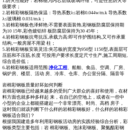
1.防火性能好：岩棉物为内芯层或玻璃纤维，可是任意防火等
级要求；
2.岩棉彩钢板隔热保温：导热系数λ≤岩棉0.044w/m.k 导热系数
λ≤玻璃棉 0.031/m.k；
3.岩棉彩钢板色泽鲜艳:不需要表面装饰,彩钢板防腐层保持期
为10 15年,彩色镀铝锌 板防腐层保持为30 45年；
4.岩棉彩钢板抗弯抗压,承载力高:即可作护围结构,又可作承重
结构,一般房屋不用梁 柱；
5.岩棉彩钢板安装灵活:夹芯板的宽度为950型 1150型,表面层可
压筋和不压筋,长度 可按用户要求长度定尺寸生产,施工周期短,
综合造价低；
6.岩棉彩钢板适用范围:
净化工程
、船舶、食品、空调、厂房、
锅炉房、楼层、活动 房、冷库、仓库、办公室分隔、隔音等
岩棉彩钢板质量好坏如何判断
岩棉彩钢板已经越来越多的受到广大群众的喜好和使用，在材
料方面也就多种多样起 来，在自已的空地上，或者在一些中
小型的企业上都能搭建起一个非常漂亮、时尚、高档 房子，
这时我们就该判断下什么样的岩棉彩钢板好，什么样的岩棉彩
钢板适合我们？
根据我国建造多年利用彩钢板活动房的实践经验综合分析，彩
钢板类型主要包括：岩 棉彩钢板、泡沫彩钢板、聚氨酯彩钢