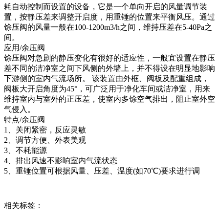
耗自动控制而设置的设备，它是一个单向开启的风量调节装
置，按静压差来调整开启度，用重锤的位置来平衡风压。通过
馀压阀的风量一般在100-1200m3/h之间，维持压差在5-40Pa之
间。
应用/余压阀
馀压阀对急剧的静压变化有很好的适应性，一般宜设置在静压
差不同的洁净室之间下风侧的外墙上，并不得设在明显地影响
下游侧的室内气流场所。 该装置由外框、阀板及配重组成，
阀板大开启角度为45°，可广泛用于净化车间或洁净室，用来
维持室内与室外的正压差，使室内多馀空气排出，阻止室外空
气侵入。
特点/余压阀
1、关闭紧密，反应灵敏
2、调节方便、外表美观
3、不耗能源
4、排出风速不影响室内气流状态
5、重锤位置可根据风量、压差、温度(如70℃)要求进行调
相关标签：