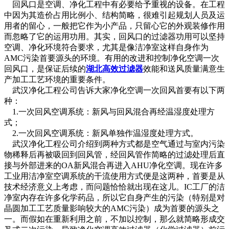
回风口是空调、净化工程中有必要给予重视的设备。在工程
中因为其造价占用比例小、结构简略，很难引起规划人员及运
用者的留心，一般把它作为小产品，只留心它的外观装修作用
而忽略了它的运用功用。其实，回风口的过滤器功用可以坚持
空调、净化环境符合要求，尤其是像洁净室这样自身作为
AMC污染首要源头的环境。有用的改进和控制净化空调一次
回风口，是保证后续的
湖北高效过滤器
效能和送风质量满意生
产加工工艺环境的重要条件。
武汉净化工程公司告诉大家净化空调一次回风首要有以下两
种：
1.一次回风空调系统：新风与回风混合再经温湿度处理方
式；
2.一次回风空调系统：新风单独作温湿度处理方式。
武汉净化工程公司介绍到两种方式都是空气通过与室内污染
物稀释后再被吸回到回风管，经回风管作简略的过滤处理后直
接与外部进来的OA新风混合再进入AHU净化空调。现在许多
工业用洁净室空调系统的干流使用方式便是这两种，首要是从
技术经济意义上考虑，而问题恰恰就出现在这儿。IC工厂的洁
净室内存在许多化学药品，所以它自身产生的污染（特别是对
晶圆加工工艺质量影响较大的AMC污染）成为首要的源头之
一。而假如在重新利用之前，不加以控制，那么就简略形成交