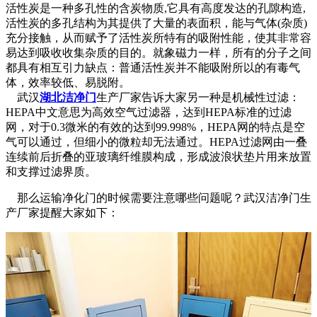
活性炭是一种多孔性的含炭物质,它具有高度发达的孔隙构造,
活性炭的多孔结构为其提供了大量的表面积，能与气体(杂质)
充分接触，从而赋予了活性炭所特有的吸附性能，使其非常容
易达到吸收收集杂质的目的。就象磁力一样，所有的分子之间
都具有相互引力缺点：普通活性炭并不能吸附所以的有毒气
体，效率较低、易脱附。
武汉
湖北洁净门
生产厂家告诉大家另一种是机械性过滤：
HEPA中文意思为高效空气过滤器，达到HEPA标准的过滤
网，对于0.3微米的有效的达到99.998%，HEPA网的特点是空
气可以通过，但细小的微粒却无法通过。HEPA过滤网由一叠
连续前后折叠的亚玻璃纤维膜构成，形成波浪状垫片用来放置
和支撑过滤界质。
那么运输净化门的时候需要注意哪些问题呢？武汉洁净门生
产厂家提醒大家如下：