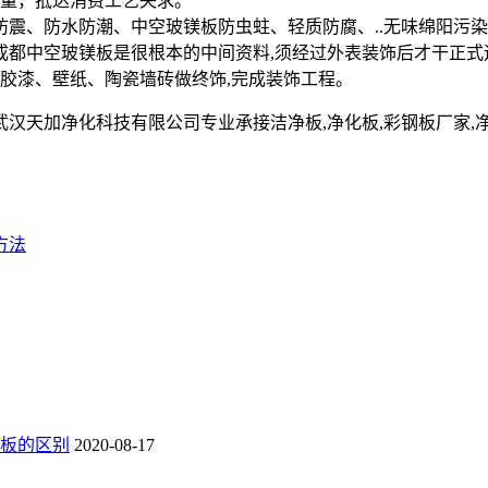
量，抵达消费工艺央求。
震、防水防潮、中空玻镁板防虫蛀、轻质防腐、..无味绵阳污
都中空玻镁板是很根本的中间资料,须经过外表装饰后才干正式运
乳胶漆、壁纸、陶瓷墙砖做终饰,完成装饰工程。
净化科技有限公司专业承接洁净板,净化板,彩钢板厂家,净化彩钢板,净
方法
板的区别
2020-08-17