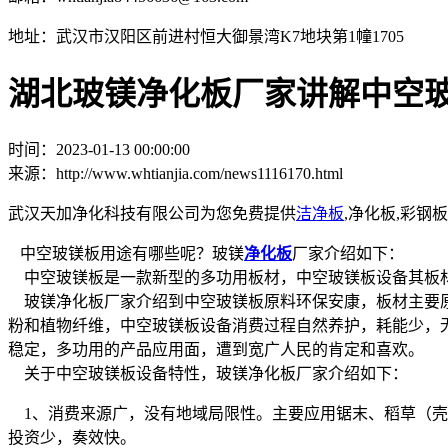
地址：武汉市汉阳区前进村恒大御景湾K7地块第1幢1705
湖北玻镁净化板厂家讲解中空
时间：2023-01-13 00:00:00
来源：http://www.whtianjia.com/news1116170.html
武汉天加净化科技有限公司为您免费提供
洁净板
,净化板,彩
中空玻镁板用途有哪些呢？玻镁
净化板
厂家介绍如下：
中空玻镁板是一款新型的多功用板材，中空玻镁板设备其板材
玻镁净化板厂家介绍到中空玻镁板原料环保安康，板材主要原
粉和植物纤维，中空玻镁板设备消费过程自然养护，耗能少，
稳定，多功用的产品应用面，遭到宽广人民的肯定和喜欢。
关于中空玻镁板设备特性，玻镁净化板厂家介绍如下：
1、消费来源广，没有地域局限性。主要应用锯末、稻草（壳
投资少，奏效快。