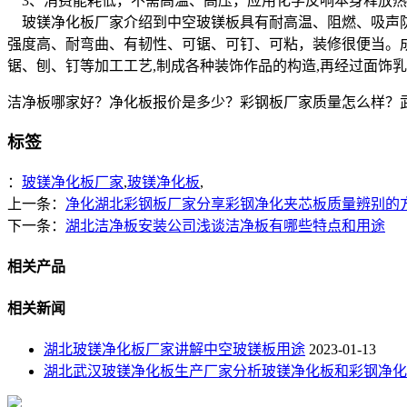
3、消费能耗低，不需高温、高压，应用化学反响本身释放热
玻镁净化板厂家介绍到中空玻镁板具有耐高温、阻燃、吸声防
强度高、耐弯曲、有韧性、可锯、可钉、可粘，装修很便当。成
锯、刨、钉等加工工艺,制成各种装饰作品的构造,再经过面饰
洁净板哪家好？净化板报价是多少？彩钢板厂家质量怎么样？武汉天加
标签
：
玻镁净化板厂家
,
玻镁净化板
,
上一条：
净化湖北彩钢板厂家分享彩钢净化夹芯板质量辨别的
下一条：
湖北洁净板安装公司浅谈洁净板有哪些特点和用途
相关产品
相关新闻
湖北玻镁净化板厂家讲解中空玻镁板用途
2023-01-13
湖北武汉玻镁净化板生产厂家分析玻镁净化板和彩钢净化