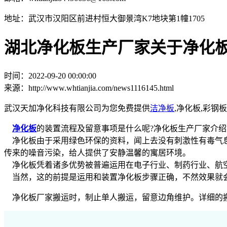
地址：武汉市汉阳区前进村恒大御景湾K7地块第1幢1705
湖北净化板生产厂家关于净化
时间：2022-09-20 00:00:00
来源：http://www.whtianjia.com/news1116145.html
武汉天加净化科技有限公司为您免费提供
洁净板
,净化板,彩
净化板
的装置流程及留意事项是什么呢?净化板生产厂家介绍
净化板由于采用绿色环保的资料，闻上去没有刺激性有毒气息
传来的噪音污染，给人提供了安静温馨的寓居环境。
净化板凭着诸多优势被普遍运用在电子行业、制药行业、航空
当然，这的前提是运用和装置净化板步骤正确，不然效果就会
净化板厂家搬运时，制止单人搬运，留意边角维护。详细的搬