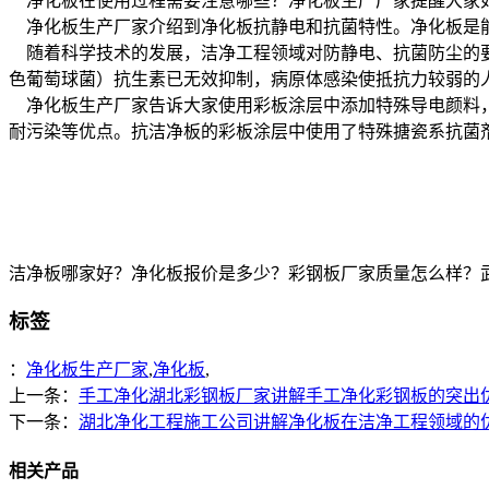
净化板在使用过程需要注意哪些？净化板生产厂家提醒大家
净化板生产厂家介绍到净化板抗静电和抗菌特性。净化板是能
随着科学技术的发展，洁净工程领域对防静电、抗菌防尘的要
色葡萄球菌）抗生素已无效抑制，病原体感染使抵抗力较弱的
净化板生产厂家告诉大家使用彩板涂层中添加特殊导电颜料，使
耐污染等优点。抗洁净板的彩板涂层中使用了特殊搪瓷系抗菌
洁净板哪家好？净化板报价是多少？彩钢板厂家质量怎么样？武汉天加
标签
：
净化板生产厂家
,
净化板
,
上一条：
手工净化湖北彩钢板厂家讲解手工净化彩钢板的突出
下一条：
湖北净化工程施工公司讲解净化板在洁净工程领域的
相关产品