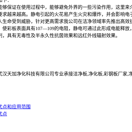
如下：
够保证在使用过程中，能够避免外界的一些污染作用，这里来
求越来越高。静电引起的火花易产生火灾和爆炸，并会影响电
人生命受到威胁，针对更高需求我公司在洁净领域率先推出高效
彩板表面具有107—109的电阻，静电可通过此形成电能释
剂，具有无毒性及半永久性抗茵效果和远红外线辐射效果。
净化科技有限公司专业承接洁净板,净化板,彩钢板厂家,净化彩钢板,净
优点和应用范围
优点