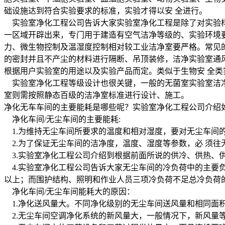
础设施达到符合实验要求的标准，实验才得以安 全进行。
实验室净化工程公司告诉大家实验室净化工程是除了对实验样
一区域开辟出来，专门用于建造有空气洁净等级的、实验环境
力、微生物控制及温湿度控制相对较工业洁净室要严格。常见
的密封并且不产尘的材料进行隔断、吊顶装修，洁净实验室通
根据用户实验室的用途以及实验产品而定。类似于生物安 全
实验室净化工程等级设计也很关键，一般的无菌室实验室洁净
室则需按照静态百级的洁净室标准进行设计、施工。
净化无车车间的主要能耗是哪些呢？实验室净化工程公司介绍
净化车间/无尘车间的主要能耗:
1.为维持无尘车间所要求的温度和相对湿度，要对无尘车间
2.为了保证无尘车间的洁净度，温度、湿度等参数，必 须
3.实验室净化工程公司介绍到根据前面所说的供冷、供热、
4.实验室净化工程公司告诉大家无尘车间的冷负荷中的主要
以上；而围护结构、照明和作业人员三项冷负荷不足总冷负荷的
净化车间/无尘车间能耗大的原因：
1.净化送风量大。不同净化级别的无尘车间送风量和相同面积的
2.无尘车间空调净化系统的新风量大，一般情况下，新风量