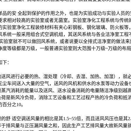
品的安 全起到保护的作用之外，也是为实验成功与实验人员的
要求相对较高的实验室或者无菌室。实验室净化工程系统与传统
的实验室净化工程装修材料有夹心彩钢板、钢化玻璃、防火板等
风系统一般采用组合式空调机组，其送风系统与各业洁净室工程
类实验室就不可以做回风系统，或者说要以全排式洁净室的做法来
度等级都是万级，一般普通实验室则大范围十万级~万级的布局
如下：
的送风进行必要的热、湿处理（冷却、去湿、加热、加湿），就必
往无尘车间送入大量的空气，送风的风机和供水的水泵等动力设备
供蒸汽消耗的能量以及送风、送水设备消耗的电量随洁净级别越
负荷是新风冷负荷，消除工艺设备和工艺过程产热的冷负荷和抵消
百分之10。
舒 适空调送风量的相比是其1.5~55倍，而且送风风压也是其
等于排风量与正压漏风量之和，因此生产工艺排风量大故新风量