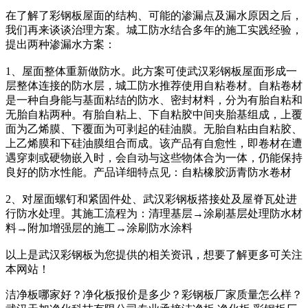
在了解了彩钢板屋面的结构、可能的渗漏点及漏水原因之后，
我们再来谈谈治理方案。城工防水结合多年的施工实践经验，
提出两种渗漏水方案：
1、屋面整体重新做防水。此方案可使武汉彩钢板屋面形成一
层整体连接的防水层，城工防水推荐使用自粘卷材。自粘卷材
是一种自身能与基面粘结的防水、密封材料，分为有胎自粘和
无胎自粘两种。有胎自粘上、下自粘胶中间夹胎基组成，上覆
面为乙烯膜、下覆面为可剥起的硅油膜。无胎自粘由自粘胶、
上乙烯膜和下硅油膜组合而成。该产品有自愈性，即卷材在遭
遇穿刺或硬物嵌入时，会自动与这些物体合为一体，仍能保持
良好的防水性能。产品详细特点见：自粘橡胶沥青防水卷材
2、对屋面螺钉和紧固件处、武汉彩钢板搭接处及屋脊瓦处进
行防水处理。其施工流程为：清理基层→涂刷基层处理防水材
料→附加增强层的施工→涂刷防水涂料
以上是武汉彩钢板为您提供的相关资讯，想要了解更多可关注
本网站！
洁净板哪家好？净化板报价是多少？彩钢板厂家质量怎么样？