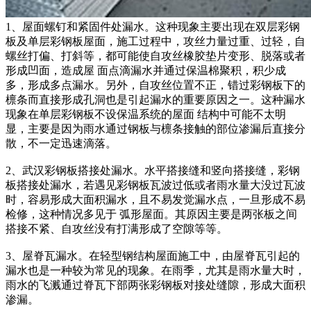
1、屋面螺钉和紧固件处漏水。这种现象主要出现在双层彩钢
板及单层彩钢板屋面，施工过程中，攻丝力量过重、过轻，自
螺丝打偏、打斜等，都可能使自攻丝橡胶垫片变形、脱落或者
形成凹面，造成屋 面点滴漏水并通过保温棉聚积，积少成
多，形成多点漏水。另外，自攻丝位置不正，错过彩钢板下的
檩条而直接形成孔洞也是引起漏水的重要原因之一。这种漏水
现象在单层彩钢板不设保温系统的屋面 结构中可能不太明
显，主要是因为雨水通过钢板与檩条接触的部位渗漏后直接分
散，不一定迅速滴落。
2、武汉彩钢板搭接处漏水。水平搭接缝和竖向搭接缝，彩钢
板搭接处漏水，若遇见彩钢板瓦波过低或者雨水量大没过瓦波
时，容易形成大面积漏水，且不易发觉漏水点，一旦形成不易
检修，这种情况多见于 弧形屋面。其原因主要是两张板之间
搭接不紧、自攻丝没有打满形成了空隙等等。
3、屋脊瓦漏水。在轻型钢结构屋面施工中，由屋脊瓦引起的
漏水也是一种较为常见的现象。在雨季，尤其是雨水量大时，
雨水的飞溅通过脊瓦下部两张彩钢板对接处缝隙，形成大面积
渗漏。