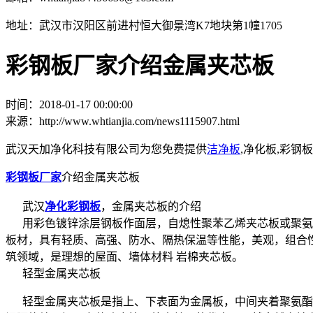
地址：武汉市汉阳区前进村恒大御景湾K7地块第1幢1705
彩钢板厂家介绍金属夹芯板
时间：2018-01-17 00:00:00
来源：http://www.whtianjia.com/news1115907.html
武汉天加净化科技有限公司为您免费提供
洁净板
,净化板,彩
彩钢板厂家
介绍金属夹芯板
武汉
净化彩钢板
，金属夹芯板的介绍
用彩色镀锌涂层钢板作面层，自熄性聚苯乙烯夹芯板或聚氨酯
板材，具有轻质、高强、防水、隔热保温等性能，美观，组合
筑领域，是理想的屋面、墙体材料 岩棉夹芯板。
轻型金属夹芯板
轻型金属夹芯板是指上、下表面为金属板，中间夹着聚氨酯或